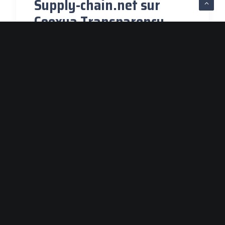
Supply-chain.net sur
Coexya Transparency
Nous vous l'avions déjà dit, mais nous
aimons nous répéter, surtout quand on…
by blockchainEZ