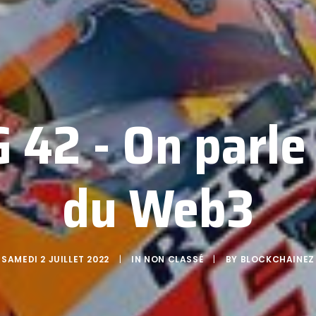
42 - On parle
du Web3
SAMEDI 2 JUILLET 2022
|
IN
NON CLASSÉ
|
BY
BLOCKCHAINEZ