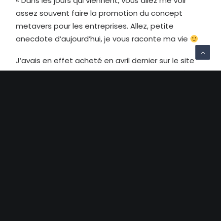
« Dans les jours qui viennent, vous allez me voir
assez souvent faire la promotion du concept
metavers pour les entreprises. Allez, petite
anecdote d’aujourd’hui, je vous raconte ma vie
J’avais en effet acheté en avril dernier sur le site
ecommerce de
Decathlon International
les très
belles baskets Barrio Kipsta, en éditions limitées, et
j’avais gagné ainsi un NFT. Ce même NFT, je que
viens d’aller « réclamer » sur le site Decathlon, me
propose d’aller visiter un espace virtuel Decathlon.
Curieux, j’y vais. C’est joli, en 3D, ça marche sans
téléchargement sur un client léger. Je me
promène au milieu des chaussures virtuelles
exposées sur les étagères, et là, sur qui je tombe,
complétement par hasard?
Valentin Auvinet
,
responsable des projets web3 chez Decathlon ! Lui
aussi passait par là pour rencontrer certains de ses